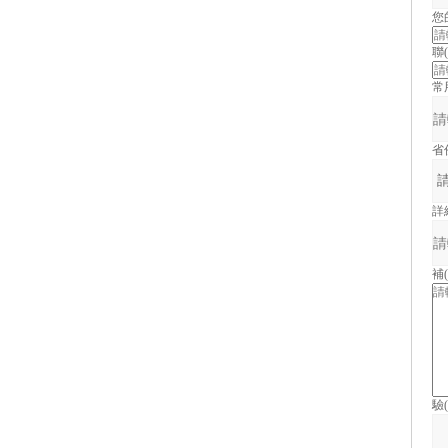
您
聯(
常
省
詳
補
驗