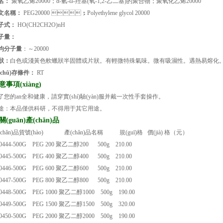
名：
聚氧乙烯20000；α-氫-ω-羥基(氧-1,2-乙二基)的聚合物；聚氧化乙烯20000
文名稱：
PEG20000 ；Polyethylene glycol 20000
子式：
HO(CH2CH2O)nH
子量：
均分子量
：～20000
狀：
白色或淺黃色軟蠟狀半固體或片狀。有輕微特殊氣味。微有吸濕性。遇熱易熔
(chǔ)存條件：
RT
意事項(xiàng)
您的an全和健康，請穿實(shí)驗(yàn)服并戴一次性手套操作。
途：本品僅供科研，不得用于其它用途。
關(guān)產(chǎn)品
(chǎn)品貨號(hào) 產(chǎn)品名稱 規(guī)格 價(jià) 格（元）
0444-500G PEG 200 聚乙二醇200 500g 210.00
0445-500G PEG 400 聚乙二醇400 500g 210.00
0446-500G PEG 600 聚乙二醇600 500g 210.00
0447-500G PEG 800 聚乙二醇800 500g 210.00
0448-500G PEG 1000 聚乙二醇1000 500g 190.00
0449-500G PEG 1500 聚乙二醇1500 500g 320.00
0450-500G PEG 2000 聚乙二醇2000 500g 190.00