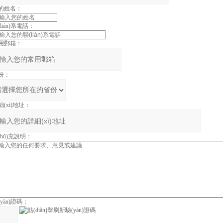
的姓名：
lián)系電話：
用郵箱：
份：
細(xì)地址：
(bǔ)充說明：
(yàn)證碼：