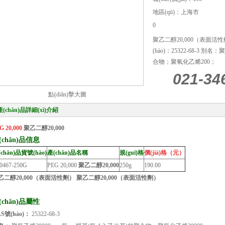
地區(qū)：上海市
0
聚乙二醇20,000（表面活性劑）；
(hào)：25322-68-3 別名
合物；聚氧化乙烯200；
021-34
點(diǎn)擊大圖
產(chǎn)品詳細(xì)介紹
G 20,000
聚乙二醇20,000
(chǎn)品信息
chǎn)品貨號(hào)
產(chǎn)品名稱
規(guī)格
價(jià)格（元）
0467-250G
PEG 20,000
聚乙二醇20,000
250g
190.00
乙二醇20,000（表面活性劑） 聚乙二醇20,000（表面活性劑）
(chǎn)品屬性
S號(hào)：
25322-68-3