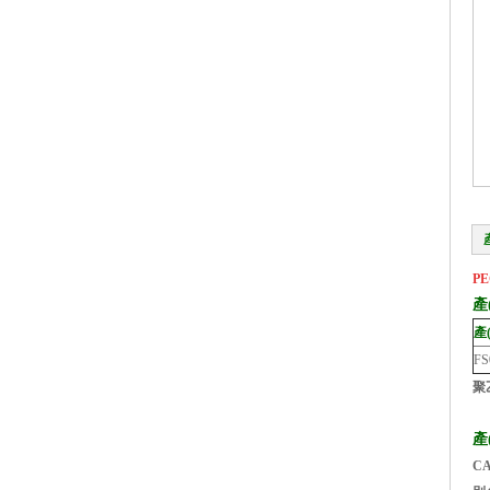
PE
產
產(
FS
聚
產
CA