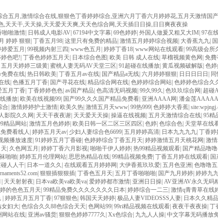
综合五月,激情综合在线,狠狠色丁香婷婷综合,亚洲六月丁香六月婷婷花,五月天激情国
色,天天干,天天操,天天爱天天爽,天天色综合网,天天插日日操,日日爽夜夜操
香啪啪激情
|
日韩成人电影AV
|
67194中文字幕
|
69色婷婷
|
外国人做爰又粗又大IM
|
97在
月 婷婷 狠狠
|
丁香五月98
|
这里只有免费的精品
|
激情五月婷婷综合视频
|
大香蕉九九
|
国
色婷婷爱五月
|
99视频内射三四
|
www色五月
|
婷婷丁香18
|
www网站在线观看
|
99高级会所
婷色吧!
|
丁香色婷婷五月天
|
日本综合色图
|
欧美 日韩 成人在线
|
草榴视频黄色网
|
免費
|
五月天婷婷三级黄
|
蜜桃人妻无码AV天堂三区
|
91超碰在线播放
|
黄瓜视频破解版
|
色婷
v免费在线
|
热日韩欧美
|
丁香五月av在线
|
国产精品a无线
|
六月婷婷狠狠
|
日日日日日
|
同
在线
|
色播五月丁香
|
国产寻花在线
|
精品综合网在线
|
色婷婷综合网站
|
色婷婷色综合久
爱五月丁香
|
丁香婷婷色色
|
av国产精品
|
色高清无码视频
|
99久99久
|
色玖玖综合网
|
超碰A
在线播放
|
欧美在线视频99
|
国产99久久久国产精品免费看
|
亚洲AAAA网
|
潘金莲AAAAA
综合
|
激情婷婷护士激情
|
欧美久热
|
激情五月天www
|
99热999
|
色婷婷大香蕉
|
site:wpjngj
人影院久久网
|
天天干夜夜谢
|
天天爱天天操
|
操逼在线视频
|
五月天激情综合在线
|
95
99精品网站
|
激情五月色婷婷
|
欧美日韩一区二区三区四区
|
色婷
|
色综合色
|
天堂草在线看
线免费看线人
|
婷婷五月天av
|
少妇人妻综合色6699
|
五月婷婷高清
|
日本九九九九
|
丁香婷
品视频播放速度
|
91婷婷五月丁香碰
|
色婷婷综合丁香五月天
|
婷婷激情五月天桃花网
|
激情
月天
|
久色网五月
|
婷婷丁香六月影视
|
啪啪干伊人婷婷
|
热99精品视频观看
|
国产精品噜噜
袜啪啪
|
婷婷五月伦理网站
|
思思热精品在线
|
99精品视频免费
|
丁香五月婷在线观看
|
国
超碰人人干
|
日本一道久久
|
在线观看五月婷婷网
|
大伊香蕉玖玖爱
|
五月色亚洲
|
色噜噜五
ornaments52.com
|
狠狠插狠狠插
|
丁香色五月天
|
五月丁香啪啪啪
|
国产九月婷婷
|
婷婷九
月
|
天天射射夜
|
日本va欧美va欧美va
|
爱婷婷都市激情
|
亚洲日日操
|
AV亚洲AV永久无码
婷的色色五月天
|
99精品免费久久久久久久久日本
|
婷婷综合一二三
|
激情q青青草在线
色
|
婷婷五月五月丁香
|
97狠狠色
|
韩国天天婷婷
|
极品人妻VIDEOSSS人妻
|
日本久久精品
熟女妇大
|
色综合久久88色综合天天
|
色网站99
|
99ri精品视频在线观看
|
夜夜干夜夜操
|
丁
洲网站在线
|
亚洲av骚货
|
狠狠色婷婷7777久
|
Xx色综合
|
九九人人操
|
中文字幕无码播放