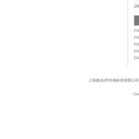
請輸
F
F
FS
F
F
上海復(fù)申生物科技有限公司 版權
Goo