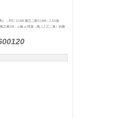
PEG 12,000 聚乙二醇12,000；CAS號
：聚氧乙烯200；α-氫-ω-羥基（氧-1,2-乙二基）的聚
600120