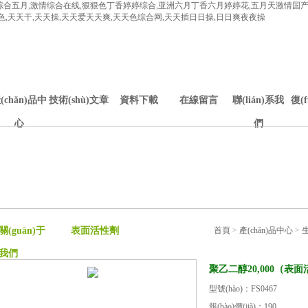
综合五月,激情综合在线,狠狠色丁香婷婷综合,亚洲六月丁香六月婷婷花,五月天激情国
色,天天干,天天操,天天爱天天爽,天天色综合网,天天插日日操,日日爽夜夜操
(chǎn)品中
技術(shù)文章
資料下載
在線留言
聯(lián)系我
復(
心
們
關(guān)于
表面活性劑
首頁
>
產(chǎn)品中心
>
我們
聚乙二醇20,000（表
型號(hào)：FS0467
報(bào)價(jià)：190