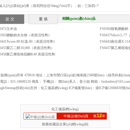
入計(jì)算結(jié)果（填寫阿拉伯?dāng)?shù)字），如：三加四=7
相關(guān)產(chǎn)品
S0472玉米油
FS0304脫氧膽酸
S0303膽酸鈉水合物（表面活性劑）
FS0437Silwet L
0441Tween-80 吐溫-80（表面活性劑）
FS0443曲拉通X-
S0455聚乙二醇10,000（表面活性劑）
FS0457聚乙烯吡
S0458聚乙烯吡咯烷酮K40 表面活性劑
(quán)所有 479616 地址：上海市閔行區(qū)虹梅南路2588號(hào)（綠亮科創(chuàn
電話：021-34600120 傳真： 手機(jī)： 聯(lián)系人：姜小姐 郵箱：
fushenbio@163.com
gleSitemap
技術(shù)支持：化工儀器網(wǎng) ICP備案號(hào)：
滬ICP備12006830號(hào
化工儀器網(wǎng)
12
中級(jí)會(huì)員
第
年
推薦收藏該企業(yè)網(wǎng)站