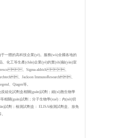
)于一體的高科技企業(yè)。服務(wù)全國各地的
、化工等生產(chǎn)企業(yè)的實(shí)驗(yàn)室
resco、Sigma-aldrich、
htech、Jackson ImmunoResearch、
nd、Qiagen等。
免疫組化試劑盒相關(guān)試劑；細(xì)胞生物學
養(yǎng)等相關(guān)試劑；分子生物學(xué)：內(nèi)切
)試劑；檢測試劑盒： ELISA檢測試劑盒、放免
等。