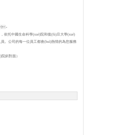
。
。
司，依托中國生命科學(xué)院和復(fù)旦大學(xué)
ù)人員。公司的每一位員工都會(huì)熱情的為您服務
yī)院斜對面）