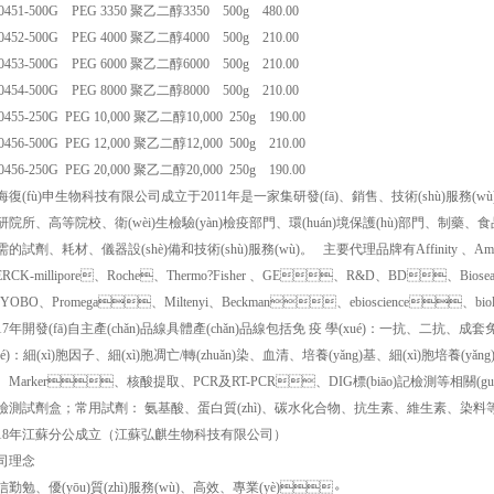
0451-500G PEG 3350 聚乙二醇3350 500g 480.00
0452-500G PEG 4000 聚乙二醇4000 500g 210.00
0453-500G PEG 6000 聚乙二醇6000 500g 210.00
0454-500G PEG 8000 聚乙二醇8000 500g 210.00
0455-250G PEG 10,000 聚乙二醇10,000 250g 190.00
0456-500G PEG 12,000 聚乙二醇12,000 500g 210.00
0456-250G PEG 20,000 聚乙二醇20,000 250g 190.00
海復(fù)申生物科技有限公司成立于2011年是一家集研發(fā)、銷售、技術(shù)服務(wù
院所、高等院校、衛(wèi)生檢驗(yàn)檢疫部門、環(huán)境保護(hù)部門、制藥、食品
的試劑、耗材、儀器設(shè)備和技術(shù)服務(wù)。 主要代理品牌有Affinity 、Am
RCK-millipore、Roche、Thermo?Fisher 、GE、R&D、BD、Biosearc
YOBO、Promega、Miltenyi、Beckman、ebioscience、biolege
017年開發(fā)自主產(chǎn)品線具體產(chǎn)品線包括免 疫 學(xué)：一抗、二抗、成套
ué)：細(xì)胞因子、細(xì)胞凋亡/轉(zhuǎn)染、血清、培養(yǎng)基、細(xì)胞培
、Marker、核酸提取、PCR及RT-PCR、DIG標(biāo)記檢測等相關(guān
檢測試劑盒；常用試劑： 氨基酸、蛋白質(zhì)、碳水化合物、抗生素、維生素、染料
018年江蘇分公成立（江蘇弘麒生物科技有限公司）
司理念
勤勉、優(yōu)質(zhì)服務(wù)、高效、專業(yè)。