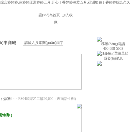
产综合婷婷婷,色婷婷亚洲婷婷五月,开心丁香婷婷深爱五月,亚洲狠狠丁香婷婷综合久久
設(shè)為首頁
|
加入收
藏
fù)申商城
移動(dòng)電話
400-998-5068
生化試劑
>
> FS0467聚乙二醇20,000（表面活性劑）
面活性劑）