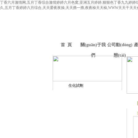
丁香六月激情网,五月丁香综合激情婷婷六月色窝,亚洲五月婷婷,狠狠色丁香九九婷婷
久,五月丁香婷婷六月综合,天天爱夜夜操,天天擼一擼,夜夜橾天天橾,WWW天天干天天
首 頁
關(guān)于我
公司動(dòng)
產
們
態(tài)
生化試劑