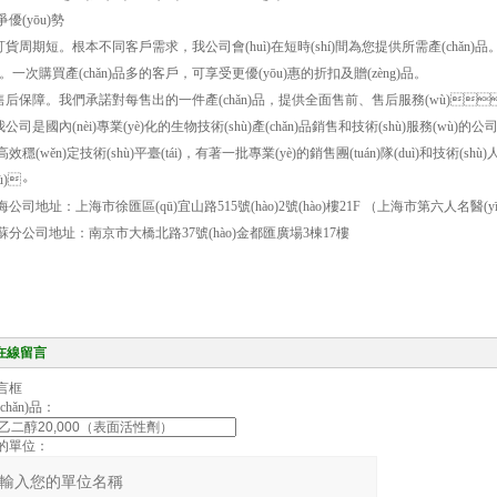
爭優(yōu)勢
訂貨周期短。根本不同客戶需求，我公司會(huì)在短時(shí)間為您提供所需產(chǎn)品
*。一次購買產(chǎn)品多的客戶，可享受更優(yōu)惠的折扣及贈(zèng)品。
.售后保障。我們承諾對每售出的一件產(chǎn)品，提供全面售前、售后服務(wù)
.我公司是國內(nèi)專業(yè)化的生物技術(shù)產(chǎn)品銷售和技術(shù)服務(wù)的公
高效穩(wěn)定技術(shù)平臺(tái)，有著一批專業(yè)的銷售團(tuán)隊(duì)和技術(sh
ù)。
海公司地址：上海市徐匯區(qū)宜山路515號(hào)2號(hào)樓21F （上海市第六人名醫(
蘇分公司地址：南京市大橋北路37號(hào)金都匯廣場3棟17樓
在線留言
言框
chǎn)品：
的單位：