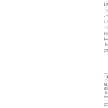
競
1.
2.
3
4
的
(w
上
江
留
產(
您