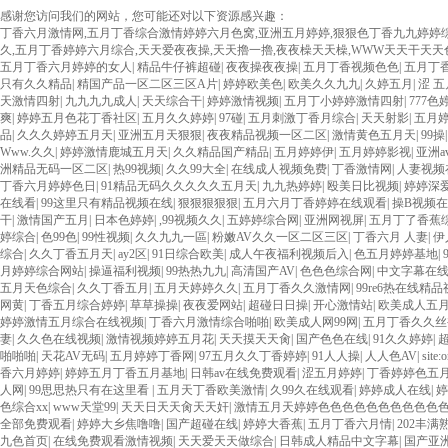
感谢您访问我们的网站，您可能还对以下资源感兴趣：
丁香六月激情网,五月丁香综合激情婷婷六月色窝,亚洲五月婷婷,狠狠色丁香九九婷婷
久,五月丁香婷婷六月综合,天天爱夜夜操,天天擼一擼,夜夜橾天天橾,WWW天天干天天
五月丁香六月婷婷的女人
|
精品牛仔裤超碰
|
夜夜操夜夜操
|
五月丁香视频色色
|
五月丁
只有久久精品
|
精国产品一区二区三区A片
|
婷婷欧美色
|
欧美久久九九
|
久婷五月
|
涩 五
天激情四射
|
九九九九成人
|
天天综合干
|
婷婷激情视频
|
五月丁小婷婷激情四射
|
777
爽
|
婷婷五月色花丁香社区
|
五月久久婷婷
|
97碰
|
五月刺激丁香月综合
|
天天射影
|
五月婷
品
|
久久久婷婷五月天
|
亚洲五月天狠狠
|
夜夜精品视频一区二区
|
激情黄色五月天
|
99操
Www.久久
|
婷婷激情鹿城五月天
|
久久精品国产精品
|
五月婷婷伊
|
五月婷婷影视
|
亚洲a
洲精品无码一区二区
|
热99视频
|
久久99大全
|
在线成人视频免费
|
丁香激情网
|
人妻视频
丁香六月婷婷色日
|
91精品无码久久久久久五月天
|
九九热婷婷
|
殴美日比视频
|
婷婷深
在线看
|
99这里只有精品视频在线
|
狠狠狠狠狠
|
五月六月丁香婷婷在线观看
|
操B视频
干
|
激情国产五月
|
日本色婷婷
|
,99视频久久
|
五婷婷综合网
|
亚洲网视屏
|
五月丁了香蕉
婷综合
|
色99色
|
99性视频
|
久久九九一區
|
粉嫩AV久久一区二区三区
|
丁香六月 人妻
|
伊
综合
|
久久丁香五月天
|
ay2区
|
91日综合欧美
|
成人午夜福利视频后入
|
色五月婷婷基地
|
月婷婷综合网站
|
操逼福利视频
|
99热热九九
|
高清国产AV
|
色色色综合网
|
中文字幕在
五月天色综合
|
久久丁香五月
|
五月天婷婷久久
|
五月丁香久久激情网
|
99re6热在线精
网黄
|
丁香五月综合婷婷
|
草草操操
|
夜夜爱网站
|
超碰日日操
|
开心激情站
|
欧美成人五
婷婷激情五月综合在线视频
|
丁香六月激情综合啪啪
|
欧美成人网99网
|
五月丁香久久丝
妻
|
久久色在线视频
|
激情视频婷婷五月花
|
天天摸天天肏
|
国产色色在线
|
91久久婷婷
|
啪啪啪
|
天花AV无码
|
五月婷婷丁香网
|
97五月久久丁香婷婷
|
91人人操
|
人人色AV
|
site:
香六月婷婷
|
婷婷五月丁香五月基地
|
日韩av在线免费观看
|
涩五月婷婷
|
丁香婷婷色五
人网
|
99思思热只有在这里看
|
五月天丁香欧美激情
|
久99久在线观看
|
婷婷成人在线
|
婷
色综合xx
|
www天堂99
|
天天日天天肏天天奸
|
激情五月天婷婷色色色色色色色色色色
全部免费观看
|
婷婷大乡焦噜噜
|
国产超碰在线
|
婷婷大香蕉
|
五月丁香六月情
|
202丰满
九色首页
|
在线免费观看激情视频
|
天天爱天天做综合
|
日韩成人精品中文字幕
|
国产亚